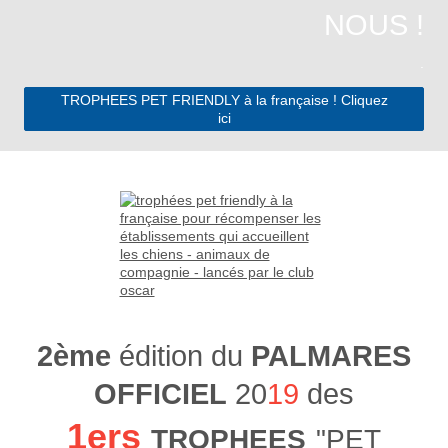
NOUS !
.
TROPHEES PET FRIENDLY à la française ! Cliquez
ici
2ème
édition du
PALMARES
OFFICIEL
20
19
des
1ers
TROPHEES
"PET