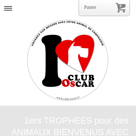
0
Panier
1ers TROPHEES pour des
ANIMAUX BIENVENUS AVEC