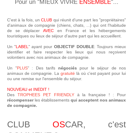
Pour un "MIEUX VIVRE
ENSEMBLE
"...
C'est à la fois, un
CLUB
qui réunit d'une part les "propriétaires"
d'animaux de compagnie (chiens, chats, ...) qui ont l'habitude
de se déplacer
AVEC
en France et les hébergements
touristiques ou lieux de séjour d'autre part qui les accueillent.
Un "
LABEL
" ayant pour
OBJECTIF DOUBLE
: Toujours mieux
identifier et faire respecter les lieux qui nous reçoivent
volontiers avec nos animaux de compagnie.
Un "
PLUS
" : Des tarifs
négociés
pour le séjour de nos
animaux de compagnie. La
gratuité
là où c'est payant pour lui
ou une remise sur l'ensemble du séjour.
NOUVEAU et INEDIT !
Des
TROPHEES PET FRIENDLY
à la française ! : Pour
récompenser
les établissements
qui acceptent nos animaux
de compagnie.
CLUB
OS
CAR, c'est