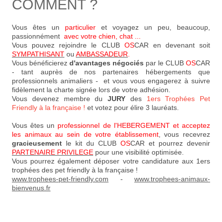
COMMENT ?
Vous êtes un
particulier
et voyagez un peu, beaucoup,
passionnément
avec votre chien, chat
...
Vous pouvez rejoindre le CLUB
OS
CAR en devenant soit
SYMPATHISANT
ou
AMBASSADEUR
.
Vous bénéficierez
d'avantages négociés
par le CLUB
OS
CAR
- tant auprès de nos partenaires hébergements que
professionnels animaliers - et vous vous engagerez à suivre
fidèlement la charte signée lors de votre adhésion.
Vous devenez membre du
JURY
des
1ers Trophées Pet
Friendly à la française !
et votez pour élire 3 lauréats.
Vous êtes un
professionnel de l'HEBERGEMENT et acceptez
les animaux au sein de votre établissement
, vous recevrez
gracieusement
le kit du CLUB
OS
CAR et pourrez devenir
PARTENAIRE PRIVILEGE
pour une visibilité optimisée.
Vous pourrez également déposer votre candidature aux 1ers
trophées des pet friendly à la française !
www.trophees-pet-friendly.com
-
www.trophees-animaux-
bienvenus.fr