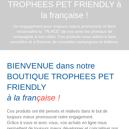
TROPHEES PET FRIENDLY à
la française !
Un engagement pour toujours mieux promouvoir et faire
reconnaître la "PLACE" de nos amis les animaux de
compagnie à nos côtés. Ces produits nous aident à faire
connaître et à financer de nouvelles campagnes et éditions.
BIENVENUE dans notre
BOUTIQUE TROPHEES PET
FRIENDLY
à la fran
çaise !
Ces produits ont été pensés et réalisés dans le but de
toujours mieux promouvoir notre engagement.
Grâce à vous et avec vous, vos achats en ligne nous
permettent de toujours mieux développer et concrétiser nos