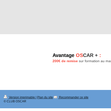
Avantage
OS
CAR +
:
200€ de remise
sur formation au ma
Version imprimable
|
Plan du site
Recommander ce site
© CLUB OSCAR