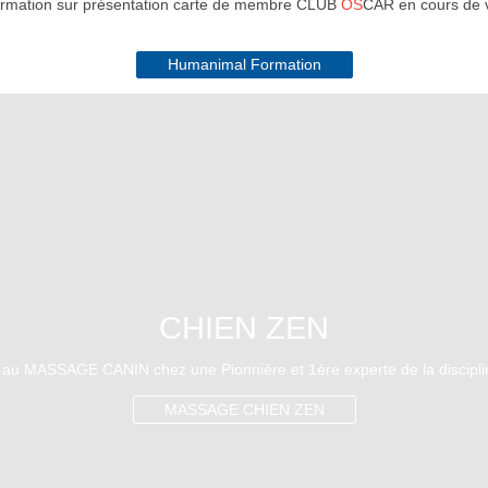
ormation sur présentation carte de membre CLUB
OS
CAR en cours de v
Humanimal Formation
CHIEN ZEN
au MASSAGE CANIN chez une Pionnière et 1ère experte de la discipli
MASSAGE CHIEN ZEN