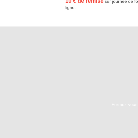
10 € de remise
sur journée de f
ligne.
Formez-vous 