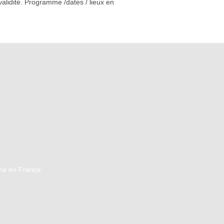
alidité. Programme /dates / lieux en
ne en France.