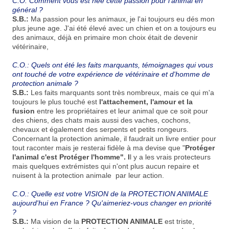
C.O: Comment vous est née cette passion pour l'animal en
général ?
S.B.:
Ma passion pour les animaux, je l'ai toujours eu dés mon
plus jeune age. J'ai été élevé avec un chien et on a toujours eu
des animaux, déjà en primaire mon choix était de devenir
vétérinaire,
C.O.: Quels ont été les faits marquants, témoignages qui vous
ont touché de votre expérience de vétérinaire et d'homme de
protection animale ?
S.B.:
Les faits marquants sont très nombreux, mais ce qui m'a
toujours le plus touché est
l'attachement, l'amour et la
fusion
entre les propriétaires et leur animal que ce soit pour
des chiens, des chats mais aussi des vaches, cochons,
chevaux et également des serpents et petits rongeurs.
Concernant la protection animale, il faudrait un livre entier pour
tout raconter mais je resterai fidèle à ma devise que "
Protéger
l'animal c'est Protéger l'homme". I
l y a les vrais protecteurs
mais quelques extrémistes qui n'ont plus aucun repaire et
nuisent à la protection animale par leur action.
C.O.: Quelle est votre VISION de la PROTECTION ANIMALE
aujourd'hui en France ? Qu'aimeriez-vous changer en priorité
?
S.B.:
Ma vision de la
PROTECTION ANIMALE
est triste,