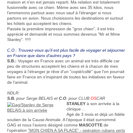
maison et n'en est jamais reparti. Ma relation est totalement
fusionnelle avec ce chien. Même avec ses 35 kilos, nous
l'emmenons partout avec nous sauf à l’étranger si nous
partons en avion. Nous choisissons les destinations et surtout
les hôtels qui acceptent les chiens.
Passée la première impression de "gros chien", il est très
apprécié et demandé et nous sommes devenus "Mr et Mme
Stanley". !!!!!
C.O.: Trouvez-vous qu'il est plus facile de voyager et séjourner
en France que dans d'autres pays ?
S.B.:
Voyager en France avec un animal est très difficile car
peu de structures acceptent les chiens et à chacun de mes
voyages à l'étranger je rêve d'un "copié/collé" que l'on pourrait
faire en France en s'inspirant de toutes les initiatives en faveur
de l'animal.
NDLR:
S.B.
pour Serge BELAIS et
C.O
. pour CLUB
OS
CAR
STANLEY
à son arrivée à la
clinique ...
Agé de 3 mois et déjà un fidèle
soutien de la Cause Animale. A l'époque il était surnommé
GAG et nous l'avions désigné comme
MASCOTTE
de
l'opération
"MON CHIEN A SA PLACE" - opération rubans verts