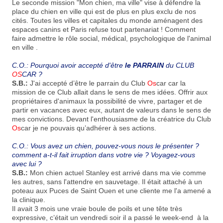
Le seconde mission "Mon chien, ma ville" vise à défendre la
place du chien en ville qui est de plus en plus exclu de nos
cités. Toutes les villes et capitales du monde aménagent des
espaces canins et Paris refuse tout partenariat ! Comment
faire admettre le rôle social, médical, psychologique de l'animal
en ville .
C.O.: Pourquoi avoir accepté d'être
le PARRAIN
du CLUB
OS
CAR ?
S.B.:
J'ai accepté d’être le parrain du Club
Os
car car la
mission de ce Club allait dans le sens de mes idées. Offrir aux
propriétaires d'animaux la possibilité de vivre, partager et de
partir en vacances avec eux, autant de valeurs dans le sens de
mes convictions. Devant l'enthousiasme de la créatrice du Club
Os
car je ne pouvais qu’adhérer à ses actions.
C.O.: Vous avez un chien, pouvez-vous nous le présenter ?
comment a-t-il fait irruption dans votre vie ? Voyagez-vous
avec lui ?
S.B.:
Mon chien actuel Stanley est arrivé dans ma vie comme
les autres, sans l'attendre en sauvetage. Il était attaché à un
poteau aux Puces de Saint Ouen et une cliente me l'a amené a
la clinique.
Il avait 3 mois une vraie boule de poils et une tête très
expressive, c’était un vendredi soir il a passé le week-end à la