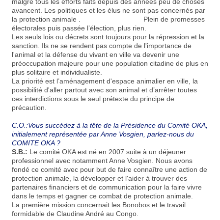
malgré tous les efforts faits depuis des années peu de choses
avancent. Les politiques et les élus ne sont pas concernés par
la protection animale . Plein de promesses
électorales puis passée l’élection, plus rien.
Les seuls lois ou décrets sont toujours pour la répression et la
sanction. Ils ne se rendent pas compte de l'importance de
l'animal et la défense du vivant en ville va devenir une
préoccupation majeure pour une population citadine de plus en
plus solitaire et individualiste.
La priorité est l’aménagement d'espace animalier en ville, la
possibilité d'aller partout avec son animal et d’arrêter toutes
ces interdictions sous le seul prétexte du principe de
précaution.
C.O.:Vous succédez à la tête de la Présidence du Comité OKA,
initialement représentée par Anne Vosgien, parlez-nous du
COMITE OKA ?
S.B.:
Le comité OKA est né en 2007 suite à un déjeuner
professionnel avec notamment Anne Vosgien. Nous avons
fondé ce comité avec pour but de faire connaître une action de
protection animale, la développer et l'aider à trouver des
partenaires financiers et de communication pour la faire vivre
dans le temps et gagner ce combat de protection animale.
La première mission concernait les Bonobos et le travail
formidable de Claudine André au Congo.