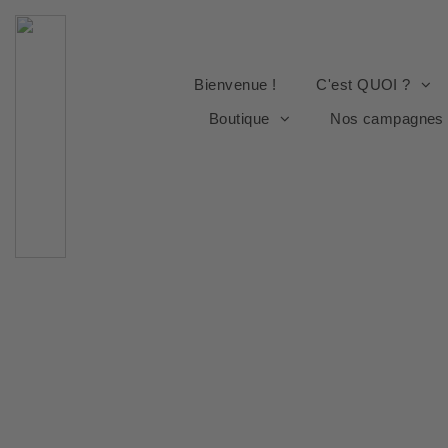
Bienvenue !
C'est QUOI ?
Boutique
Nos campagnes
Qui est le Club 
J'accueille, je colle !
Infor