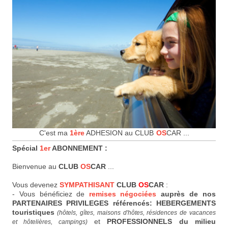
C'est ma
1ère
ADHESION au CLUB
OS
CAR ...
Spécial
1er
ABONNEMENT :
Bienvenue au
CLUB
OS
CAR
...
Vous devenez
SYMPATHISANT
CLUB
OS
CAR
:
- Vous bénéficiez de
remises négociées
auprès de nos
PARTENAIRES PRIVILEGES référencés: HEBERGEMENTS
touristiques
(hôtels, gîtes, maisons d'hôtes, résidences de vacances
et
PROFESSIONNELS du milieu
et hôtelières, campings)