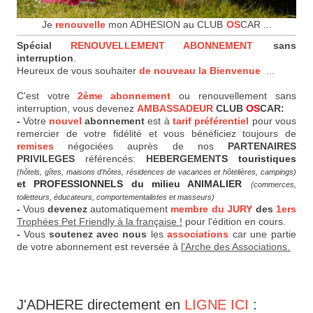
Je
renouvelle
mon ADHESION au CLUB
OS
CAR ...
Spécial
RENOUVELLEMENT ABONNEMENT
sans
interruption
.
Heureux de vous souhaiter
de nouveau la Bienvenue
...
C'est votre
2ème abonnement
ou renouvellement sans
interruption, vous devenez
AMBASSADEUR
CLUB
OS
CAR:
-
Votre
nouvel
abonnement
est à
tarif préférentiel
pour vous
remercier de votre fidélité et vous bénéficiez toujours de
remises
négociées auprès de nos
PARTENAIRES
PRIVILEGES
référencés:
HEBERGEMENT
S touristiques
(hôtels, gîtes, maisons d'hôtes, résidences de vacances et hôtelières, campings)
et PROFESSIONNELS du milieu ANIMALIER
(commerces,
toiletteurs, éducateurs, comportementalistes et masseurs)
-
Vous
devenez
automatiquement
membre du JURY
des
1ers
Trophées Pet Friendly à la française !
pour l'édition en cours.
-
Vous
soutenez avec nous
les
associations
car une partie
de votre abonnement est reversée à
l'Arche des Associations.
J'ADHERE directement en
LIGNE ICI
: