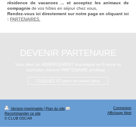
résidence de vacances ... et acceptez les animaux de
compagnie
de vos hôtes en séjour chez vous
.
Rendez-vous ici directement sur notre page en cliquant ici
:
PARTENAIRES.
DEVENIR PARTENAIRE
Vous êtes un HEBERGEMENT touristique en France et
souhaitez devenir PARTENAIRE privilège ...
CLIQUEZ ICI pour en savoir plus
Connexion
Version imprimable
|
Plan du site
Affichage Web
Recommander ce site
© CLUB OSCAR