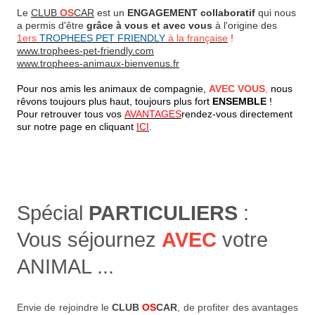
Le
CLUB
OS
CAR
est un
ENGAGEMENT collaboratif
qui nous
a permis d'être
grâce à vous et avec vous
à l'origine des
1ers
TROPHEES PET FRIENDLY
à la française
!
www.trophees-pet-friendly.com
www.trophees-animaux-bienvenus.fr
Pour nos amis les animaux de compagnie,
AVEC VOUS
,
nous
rêvons toujours plus haut, toujours plus fort
ENSEMBLE
!
Pour retrouver tous vos
AVANTAGES
rendez-vous directement
sur notre page en cliquant
ICI
.
Spécial
PARTICULIERS
:
Vous séjournez
AVEC
votre
ANIMAL ...
Envie de rejoindre le
CLUB
OS
CAR
, de profiter des avantages