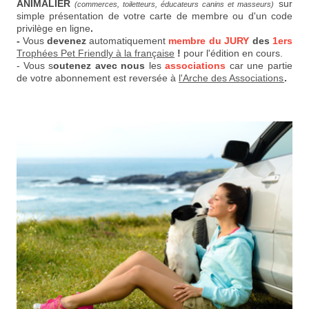
ANIMALIER
sur
(commerces, toiletteurs, éducateurs canins et masseurs)
simple présentation de votre carte de membre ou d'un code
privilège en ligne
.
-
Vous
devenez
automatiquement
membre du JURY
des
1ers
Trophées Pet Friendly à la française
!
pour l'édition en cours.
- Vous s
outenez avec nous
les
associations
car une partie
de votre abonnement est reversée à
l'Arche des Associations
.