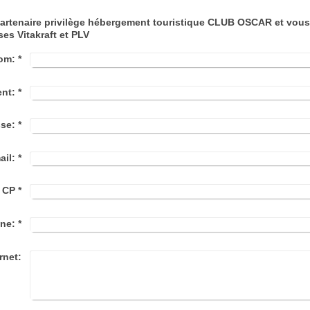
artenaire privilège hébergement touristique CLUB OSCAR et vous 
ses Vitakraft et PLV
om:
*
nt:
*
se:
*
ail:
*
t CP
*
ne:
*
rnet: