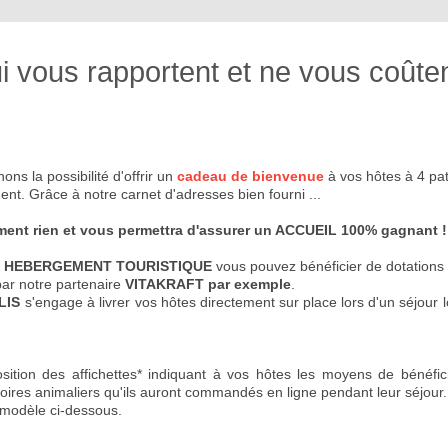
ous rapportent et ne vous coûtent 
ns la possibilité d'offrir un
cadeau de bienvenue
à vos hôtes à 4 pa
ent. Grâce à notre carnet d'adresses bien fourni ...
ement rien et vous permettra d'assurer un ACCUEIL 100% gagnant !
E HEBERGEMENT TOURISTIQUE
vous pouvez bénéficier de dotations
ar notre partenaire
VITAKRAFT par exemple
.
LIS
s'engage à livrer vos hôtes directement sur place lors d'un séjour l
tion des affichettes* indiquant à vos hôtes les moyens de bénéfi
soires animaliers qu'ils auront commandés en ligne pendant leur séjour.
f modèle ci-dessous.