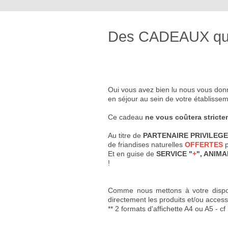
Des CADEAUX qui v
Oui vous avez bien lu nous vous donno
en séjour au sein de votre établissem
Ce cadeau
ne vous coûtera strict
Au titre de
PARTENAIRE PRIVILEG
de friandises naturelles
OFFERTES
p
Et en guise de
SERVICE "
+
", ANIMA
!
Comme nous mettons à votre disposi
directement les produits et/ou acces
** 2 formats d'affichette A4 ou A5 - c