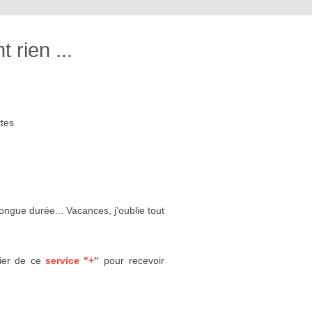
rien ...
ttes
ongue durée... Vacances, j'oublie tout
cier de ce
service "+"
pour recevoir