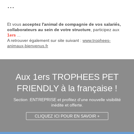
...
Et vous
acceptez l'animal de compagnie de vos salariés,
collaborateurs au sein de votre structure
, participez aux
1ers
...
A retrouver également sur site suivant :
www.trophees-
animaux-bienvenus.fr
Aux 1ers TROPHEES PET
FRIENDLY à la française !
Section :ENTREPRISE et profitez d'une nouvelle visibilité
inédite et offerte.
CLIQUEZ ICI POUR EN SAVOIR +