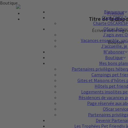
Boutique
Bienvenue
Previous
C'est QUOI ?
Titre de la diap
Titre de la diap
Titre de la diap
Titre de la diap
Next
Charte OSCARES
OScar Actu
Écrivez votre légen
Écrivez votre légen
Écrivez votre légen
Écrivez votre légen
J'agis avec O
Vacances ensemble, vaca
Bouton
Bouton
Bouton
Bouton
J'accueille, je 
M'abonner
Boutique
Mes bons plan
Partenaires privilèges hébe
Campings pet frie
Gites et Maisons d'hôtes 
Hôtels pet frien
Logements insolites pe
Résidences de vacances p
Page réservée aux a
OScar servic
Partenaires privilèg
Devenir Partena
Les Trophées Pet Friendly à 