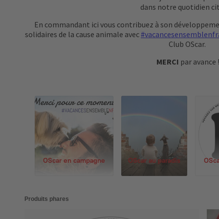
dans notre quotidien cit
En commandant ici vous contribuez à son développemen
solidaires de la cause animale avec
#vacancesensemblenfr
Club OScar.
MERCI
par avance 
OScar en campagne
OScar au paradis
OSca
Produits phares