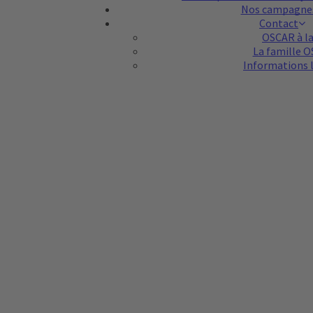
Nos campagne
Contact
OSCAR à la 
La famille 
Informations 