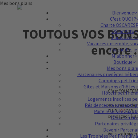
Mes bons plans
Bienvenue
C'est QUOI ?
Charte OSCARES
TOUTOUS VOS BONS
OScar Actu
J'agis avec O
Vacances ensemble, vaca
encore .
J'accueille, je 
M'abonner
Boutique
Mes bons plan
Partenaires privilèges hébe
Campings pet frie
Gites et Maisons d'hôtes 
C'est "OUAFEME
Hôtels pet frien
Logements insolites pe
Résidences de vacances p
Vous venez de r
CLUB
OS
CAR, 
Page réservée aux a
compagnon à 4 p
OScar servic
Partenaires privilèg
Devenir Partena
Vous retrou
ver
Les Trophées Pet Friendly à 