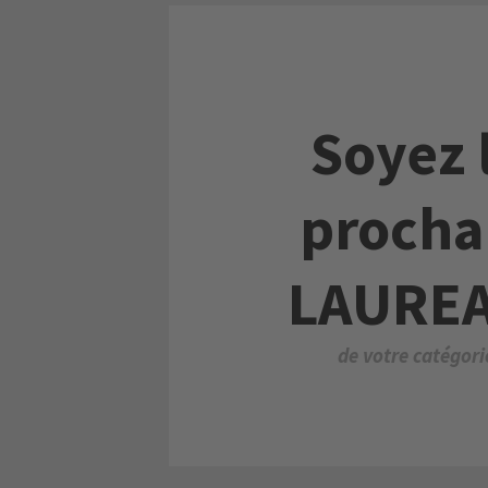
Soyez 
procha
LAURE
de votre catégor