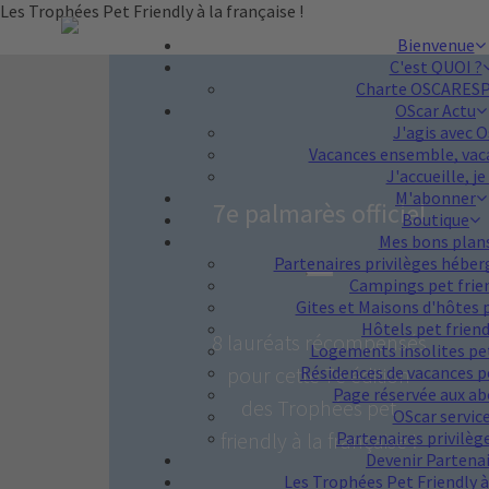
Les Trophées Pet Friendly à la française !
Bienvenue
C'est QUOI ?
Charte OSCARES
OScar Actu
J'agis avec O
Vacances ensemble, vaca
J'accueille, je 
M'abonner
7e palmarès officiel
Boutique
Mes bons plan
Partenaires privilèges hébe
Campings pet frie
Gites et Maisons d'hôtes 
Hôtels pet frien
8 lauréats récompensés
Logements insolites pe
pour cette 7e édition
Résidences de vacances p
Page réservée aux a
des Trophées pet
OScar servic
friendly à la française !
Partenaires privilèg
Devenir Partena
Les Trophées Pet Friendly à 