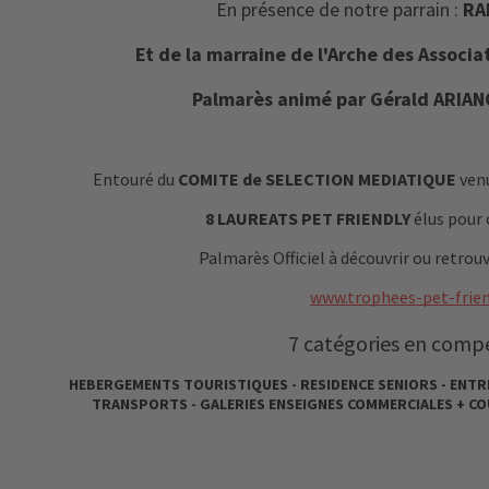
En présence de notre parrain :
RA
Et de la marraine de l'Arche des Associa
Palmarès animé par Gérald ARIANO
Entouré du
COMITE de SELECTION MEDIATIQUE
venu
8 LAUREATS PET FRIENDLY
élus pour 
Palmarès Officiel à découvrir ou retrouver
www.trophees-pet-frien
7 catégories en compé
HEBERGEMENTS TOURISTIQUES - RESIDENCE SENIORS - ENTRE
TRANSPORTS - GALERIES ENSEIGNES COMMERCIALES +
CO