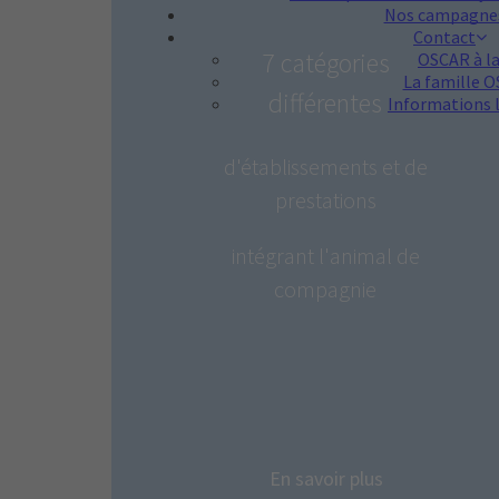
Nos campagne
Contact
7 catégories
OSCAR à la 
La famille 
différentes
Informations 
d'établissements et de
prestations
intégrant l'animal de
compagnie
En savoir plus