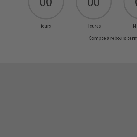
00
00
jours
Heures
M
Compte à rebours term