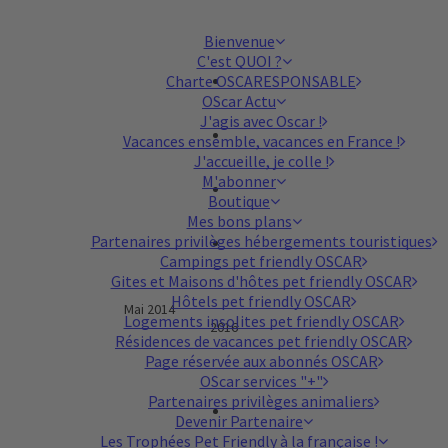
Bienvenue
C'est QUOI ?
Charte OSCARESPONSABLE
OScar Actu
J'agis avec Oscar !
Vacances ensemble, vacances en France !
J'accueille, je colle !
M'abonner
Boutique
Mes bons plans
Partenaires privilèges hébergements touristiques
Campings pet friendly OSCAR
Gites et Maisons d'hôtes pet friendly OSCAR
Hôtels pet friendly OSCAR
et 2020 - septembre 2022 Mai 2014
Logements insolites pet friendly OSCAR
2016
Résidences de vacances pet friendly OSCAR
Page réservée aux abonnés OSCAR
OScar services "+"
Partenaires privilèges animaliers
Devenir Partenaire
Les Trophées Pet Friendly à la française !