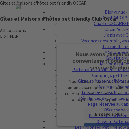
Gites et Maisons d'hôtes pet friendly OSCAR
Bienvenue
C'est QUOI ?
Gîtes et Maisons d'hôtes pet friendly Club Oscar
Charte OSCARES
OScar Actu
All Locations
J'agis avec O
LIST
MAP
Vacances ensemble, vaca
J'accueille, je 
M'abonner
Nous avons besoin d
Boutique
consentement pour ch
Mes bons plan
service Mapbox
Partenaires privilèges hébe
Campings pet frie
Gites et Maisons d'hôtes 
Nous utilisons Mapbox pour inté
Hôtels pet frien
contenus susceptibles de collect
Logements insolites pe
sur votre activité. Veuillez consulte
Résidences de vacances p
accepter le service pour voir 
Page réservée aux a
OScar servic
En savoir plus
Partenaires privilèg
Devenir Partena
Les Trophées Pet Friendly à 
Accepter