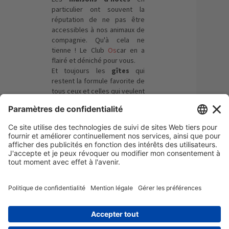
particulier ont souvent la
réputation de ne pas être
accessibles à nos animaux de
compagnie. Qu'à cela ne
tienne !
Le Club
Os
car en a
flairé et déniché pour vous.
Et toujours les
gîtes
qui
restent la formule favorite de
tous ceux et celles qui veulent
s'accorder des séjours en
pleine nature et/ou être à
proximité des chemins de
randonnée à faire à 2 pieds et
à 4 pattes !
×