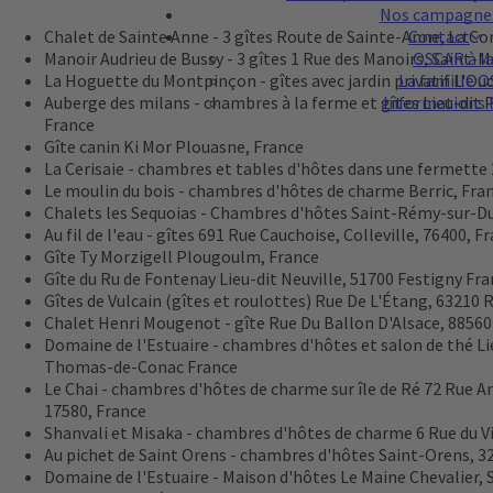
Nos campagne
Contact
Chalet de Sainte Anne - 3 gîtes
Route de Sainte-Anne, La C
powered by
Usercentrics Conse
OSCAR à la 
Manoir Audrieu de Bussy - 3 gîtes
1 Rue des Manoirs, Saint-M
Platform
La famille 
La Hoguette du Montpinçon - gîtes avec jardin privatif
L'Oud
Informations 
Auberge des milans - chambres à la ferme et gîtes
Lieu-dit 
France
Gîte canin Ki Mor
Plouasne, France
La Cerisaie - chambres et tables d'hôtes dans une fermette
Le moulin du bois - chambres d'hôtes de charme
Berric, Fra
Chalets les Sequoias - Chambres d'hôtes
Saint-Rémy-sur-Du
Au fil de l'eau - gîtes
691 Rue Cauchoise, Colleville, 76400, F
Gîte Ty Morzigell
Plougoulm, France
Gîte du Ru de Fontenay
Lieu-dit Neuville, 51700 Festigny Fr
Gîtes de Vulcain (gîtes et roulottes)
Rue De L'Étang, 63210
Chalet Henri Mougenot - gîte
Rue Du Ballon D'Alsace, 8856
Domaine de l'Estuaire - chambres d'hôtes et salon de thé
Li
Thomas-de-Conac France
Le Chai - chambres d'hôtes de charme sur île de Ré
72 Rue A
17580, France
Shanvali et Misaka - chambres d'hôtes de charme
6 Rue du V
Au pichet de Saint Orens - chambres d'hôtes
Saint-Orens, 3
Domaine de l'Estuaire - Maison d'hôtes
Le Maine Chevalier,