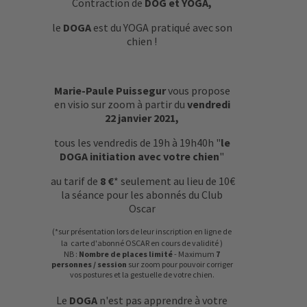
Contraction de
DOG et YOGA,
le
DOGA
est du YOGA pratiqué avec son
chien !
Marie-Paule Puissegur
vous propose
en visio sur zoom à partir du
vendredi
22 janvier 2021,
tous les vendredis de 19h à 19h40h "
le
DOGA initiation avec votre chien
"
au tarif de
8 €
* seulement au lieu de 10€
la séance pour les abonnés du Club
Oscar
(*sur présentation lors de leur inscription en ligne de
la carte d'abonné OSCAR en cours de validité )
NB :
Nombre de places limité
- Maximum
7
personnes / session
sur zoom pour pouvoir corriger
vos postures et la gestuelle de votre chien.
Le
DOGA
n'est pas apprendre à votre