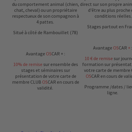
du comportement animal (chien,
direct sur son propre ani
chat, cheval) ou un propriétaire
d'être au plus proche
respectueux de son compagnon à
conditions réelles.
4 pattes.
Stages partout en Fra
Situé à côté de Rambouillet (78)
Avantage
OS
CAR
+
Avantage
OS
CAR + :
10 € de remise
sur journ
10% de remise
sur ensemble des
formation sur présentat
stages et séminaires sur
votre carte de membre
présentation de votre carte de
OS
CAR en cours de vali
membre CLUB
OS
CAR en cours de
Programme /dates / lie
validité.
ligne.