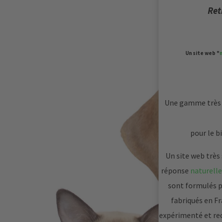
Ret
Un site web "
Une gamme très 
pour le b
Un site web très 
réponse
naturell
sont formulés p
fabriqués en Fr
expérimenté et rec