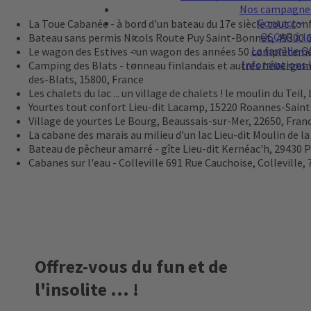
Accepter
Nos campagne
Contact
La Toue Cabanée - à bord d'un bateau du 17e siècle tout con
Powered by
Usercentrics Conse
OSCAR à la 
Bateau sans permis Nicols
Route Puy Saint-Bonnet, 49300 
Platform
La famille 
Le wagon des Estives - un wagon des années 50 complètem
Informations 
Camping des Blats - tonneau finlandais et autres hébergem
des-Blats, 15800, France
Les chalets du lac ... un village de chalets !
le moulin du Teil,
Yourtes tout confort
Lieu-dit Lacamp, 15220 Roannes-Saint
Village de yourtes
Le Bourg, Beaussais-sur-Mer, 22650, Fran
La cabane des marais au milieu d'un lac
Lieu-dit Moulin de l
Bateau de pêcheur amarré - gîte
Lieu-dit Kernéac'h, 29430 
Cabanes sur l'eau - Colleville
691 Rue Cauchoise, Colleville,
Offrez-vous du fun et de
l'insolite ... !