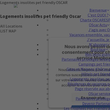
Logements insolites pet friendly OSCAR
Bienvenue
C'est QUOI ?
Logements insolites pet friendly Oscar
Charte OSCARES
OScar Actu
All Locations
J'agis avec O
LIST
MAP
Vacances ensemble, vaca
J'accueille, je 
M'abonner
Nous avons besoin d
Boutique
consentement pour ch
Mes bons plan
service Mapbox
Partenaires privilèges hébe
Campings pet frie
Gites et Maisons d'hôtes 
Nous utilisons Mapbox pour inté
Hôtels pet frien
contenus susceptibles de collect
Logements insolites pe
sur votre activité. Veuillez consulte
Résidences de vacances p
accepter le service pour voir 
Page réservée aux a
OScar servic
En savoir plus
Partenaires privilèg
Devenir Partena
Les Trophées Pet Friendly à 